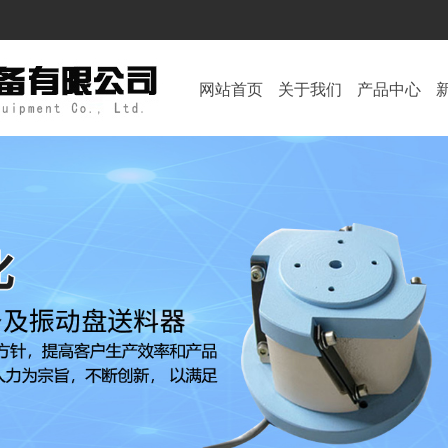
网站首页
关于我们
产品中心