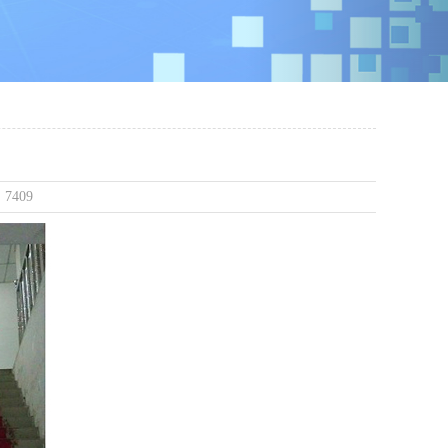
：7409