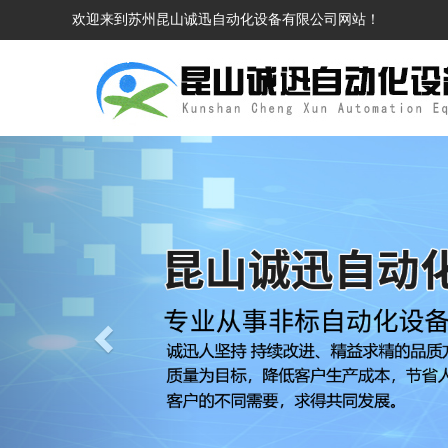
欢迎来到苏州昆山诚迅自动化设备有限公司网站！