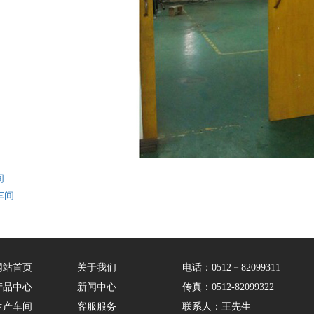
间
车间
网站首页
关于我们
电话：0512－82099311
产品中心
新闻中心
传真：0512-82099322
生产车间
客服服务
联系人：王先生