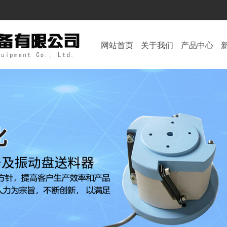
网站首页
关于我们
产品中心