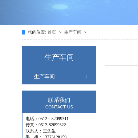
您的位置:
首页
>
生产车间
>
生产车间
生产车间
联系我们
CONTACT US
电话：0512－82099311
传真：0512-82099322
联系人：王先生
手 机：13773128159